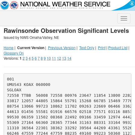
Toggle
naviga
Rawinsonde Observation Significant Levels
Issued by NWS Omaha/Valley, NE
Home
|
Current Version
|
Previous Version
|
Text Only
|
Print
|
Product List
|
Glossary On
Versions:
1
2
3
4
5
6
7
8
9
10
11
12
13
14
001

UMUS43 KOAX 060000

SGLOAX

72558 TTBB  56008 72558 00976 23647 11854 13800 22825 
33817 12057 44805 15864 55791 15268 66785 15469 77766 
88754 13066 99723 10862 11702 09263 22669 06466 33623 
44613 01456 55581 01916 66576 02518 77571 03116 88534 
99530 06359 11502 08368 22492 09166 33459 12974 44427 
55369 27164 66360 28365 77344 31163 88331 33164 99323 
11310 36564 22301 38362 33292 39564 44269 43361 55260 
66246 47559 77244 47759 88235 49160 99223 50360 11211 