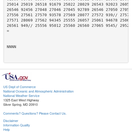
25014 25019 26518 91679 25022 28029 26543 92023 26050 
26546 92456 27048 27046 27045 92789 26546 27050 27052 
27556 27561 27570 93578 27569 28077 27572 939// 27573 
27571 28069 27562 94345 25555 26057 25061 94678 25066 
26561 949// 25556 95012 25560 26560 27065 9545/ 29529 
=

NNNN

US Dept of Commerce
National Oceanic and Atmospheric Administration
National Weather Service
1325 East West Highway
Silver Spring, MD 20910
Comments? Questions? Please Contact Us.
Disclaimer
Information Quality
Help