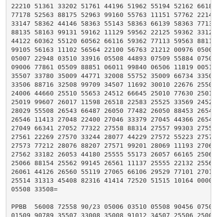
22210 51361 33202 51761 44196 51962 55194 52162 66189 
77178 52563 88175 52963 99160 55763 11151 57762 22149 
33147 58362 44146 58363 55143 58363 66139 58363 77136 
88135 58163 99131 59162 11129 59562 22125 59362 33125 
44122 60362 55120 60562 66116 59362 77113 59563 88111 
99105 56163 11102 56564 22100 56763 21212 00976 05006 
05007 22948 03510 33916 05508 44893 07509 55884 07508 
09006 77861 05509 88851 06011 99840 06506 11819 00510 
35507 33780 35009 44771 32008 55752 35009 66734 33508 
33506 88716 32508 99709 34507 11692 30010 22676 25506 
24006 44660 25510 55653 24512 66645 25010 77630 25014 
25019 99607 26017 11598 26518 22583 25525 33569 24521 
28029 55508 26543 66487 26050 77482 26050 88453 26543 
26546 11413 27048 22400 27046 33379 27045 44366 26546 
27049 66341 27052 77322 27558 88314 27557 99303 27559 
27561 22269 27570 33244 28077 44229 27572 55223 27574 
27573 77212 28076 88207 27571 99201 28069 11193 27066 
27562 33182 26053 44180 25555 55173 26057 66165 25061 
25066 88154 25562 99145 26561 11137 25555 22132 25560 
26061 44126 26560 55119 27065 66106 29529 77101 27014 
25514 31313 45408 82316 41414 72520 51515 10164 00000 
05508 33508=

PPBB  56008 72558 90/23 05006 03510 05508 90456 07509 
01509 90789 35507 33008 35008 91012 34507 25506 25008 