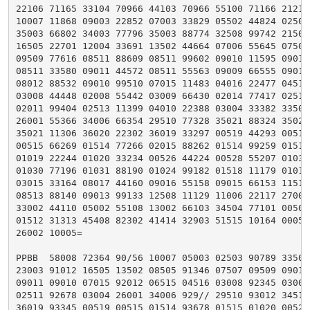
22106 71165 33104 70966 44103 70966 55100 71166 21212 
10007 11868 09003 22852 07003 33829 05502 44824 02503 
35003 66802 34003 77796 35003 88774 32508 99742 21502 
16505 22701 12004 33691 13502 44664 07006 55645 07507 
09509 77616 08511 88609 08511 99602 09010 11595 09010 
08511 33580 09011 44572 08511 55563 09009 66555 09011 
08012 88532 09010 99510 07015 11483 04016 22477 04516 
03008 44448 02008 55442 03009 66430 02014 77417 02511 
02011 99404 02513 11399 04010 22388 03004 33382 33503 
26001 55366 34006 66354 29510 77328 35021 88324 35021 
35021 11306 36020 22302 36019 33297 00519 44293 00519 
00515 66269 01514 77266 02015 88262 01514 99259 01515 
01019 22244 01020 33234 00526 44224 00528 55207 01032 
01030 77196 01031 88190 01024 99182 01518 11179 01018 
03015 33164 08017 44160 09016 55158 09015 66153 11510 
08513 88140 09013 99133 12508 11129 11006 22117 27009 
33002 44110 05002 55108 13002 66103 34504 77101 00509 
01512 31313 45408 82302 41414 32903 51515 10164 00052 
26002 10005=

PPBB  58008 72364 90/56 10007 05003 02503 90789 33502 
23003 91012 16505 13502 08505 91346 07507 09509 09011 
09011 09010 07015 92012 06515 04516 03008 92345 03009 
02511 92678 03004 26001 34006 929// 29510 93012 34518 
36019 93345 00519 00515 01514 93678 01515 01020 00526 