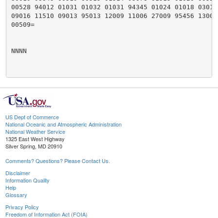
00528 94012 01031 01032 01031 94345 01024 01018 03015 
09016 11510 09013 95013 12009 11006 27009 95456 13002 
00509=

NNNN

US Dept of Commerce
National Oceanic and Atmospheric Administration
National Weather Service
1325 East West Highway
Silver Spring, MD 20910
Comments? Questions? Please Contact Us.
Disclaimer
Information Quality
Help
Glossary
Privacy Policy
Freedom of Information Act (FOIA)