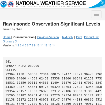
Toggle
naviga
Rawinsonde Observation Significant Levels
Issued by NWS
Home
|
Current Version
|
Previous Version
|
Text Only
|
Print
|
Product List
|
Glossary On
Versions:
1
2
3
4
5
6
7
8
9
10
11
12
13
14
941

UMUS44 KEPZ 080000

SGLEPZ

72364 TTBB  58008 72364 00875 37477 11872 36478 22623 
33580 04060 44569 02459 55558 01060 66542 01159 77536 
88531 02359 99512 04563 11494 06370 22481 07969 33472 
44469 08571 55461 09174 66429 13764 77403 16956 88388 
99354 23157 11330 26373 22312 29186 33300 31385 44278 
55265 38182 66251 41182 77220 47374 88203 51171 99178 
11158 62172 22148 63970 33147 64370 44138 66366 55135 
66131 67767 77130 67767 88126 68369 99116 70967 11111 