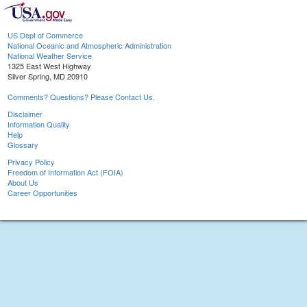
US Dept of Commerce
National Oceanic and Atmospheric Administration
National Weather Service
1325 East West Highway
Silver Spring, MD 20910
Comments? Questions? Please Contact Us.
Disclaimer
Information Quality
Help
Glossary
Privacy Policy
Freedom of Information Act (FOIA)
About Us
Career Opportunities