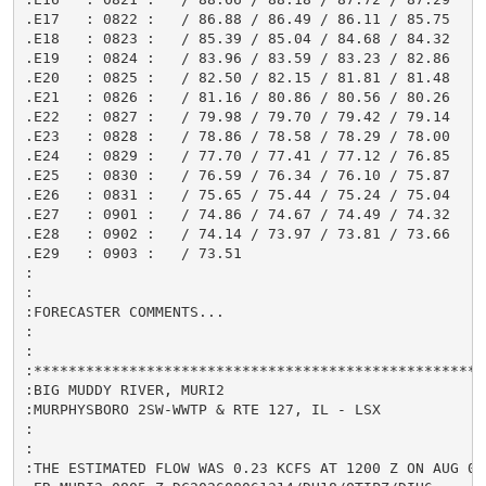
.E17   : 0822 :   / 86.88 / 86.49 / 86.11 / 85.75

.E18   : 0823 :   / 85.39 / 85.04 / 84.68 / 84.32

.E19   : 0824 :   / 83.96 / 83.59 / 83.23 / 82.86

.E20   : 0825 :   / 82.50 / 82.15 / 81.81 / 81.48

.E21   : 0826 :   / 81.16 / 80.86 / 80.56 / 80.26

.E22   : 0827 :   / 79.98 / 79.70 / 79.42 / 79.14

.E23   : 0828 :   / 78.86 / 78.58 / 78.29 / 78.00

.E24   : 0829 :   / 77.70 / 77.41 / 77.12 / 76.85

.E25   : 0830 :   / 76.59 / 76.34 / 76.10 / 75.87

.E26   : 0831 :   / 75.65 / 75.44 / 75.24 / 75.04

.E27   : 0901 :   / 74.86 / 74.67 / 74.49 / 74.32

.E28   : 0902 :   / 74.14 / 73.97 / 73.81 / 73.66

.E29   : 0903 :   / 73.51

:

:

:FORECASTER COMMENTS...

:

:

:*****************************************************
:BIG MUDDY RIVER, MURI2

:MURPHYSBORO 2SW-WWTP & RTE 127, IL - LSX

:

:

:THE ESTIMATED FLOW WAS 0.23 KCFS AT 1200 Z ON AUG 06
