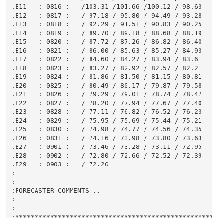
.E11   : 0816 :   /103.31 /101.66 /100.12 / 98.63

.E12   : 0817 :   / 97.18 / 95.80 / 94.49 / 93.28

.E13   : 0818 :   / 92.29 / 91.51 / 90.83 / 90.25

.E14   : 0819 :   / 89.70 / 89.18 / 88.68 / 88.19

.E15   : 0820 :   / 87.72 / 87.26 / 86.82 / 86.40

.E16   : 0821 :   / 86.00 / 85.63 / 85.27 / 84.93

.E17   : 0822 :   / 84.60 / 84.27 / 83.94 / 83.61

.E18   : 0823 :   / 83.27 / 82.92 / 82.57 / 82.21

.E19   : 0824 :   / 81.86 / 81.50 / 81.15 / 80.81

.E20   : 0825 :   / 80.49 / 80.17 / 79.87 / 79.58

.E21   : 0826 :   / 79.29 / 79.01 / 78.74 / 78.47

.E22   : 0827 :   / 78.20 / 77.94 / 77.67 / 77.40

.E23   : 0828 :   / 77.11 / 76.82 / 76.52 / 76.23

.E24   : 0829 :   / 75.95 / 75.69 / 75.44 / 75.21

.E25   : 0830 :   / 74.98 / 74.77 / 74.56 / 74.35

.E26   : 0831 :   / 74.16 / 73.98 / 73.80 / 73.63

.E27   : 0901 :   / 73.46 / 73.28 / 73.11 / 72.95

.E28   : 0902 :   / 72.80 / 72.66 / 72.52 / 72.39

.E29   : 0903 :   / 72.26

:

:

:FORECASTER COMMENTS...

:

:

:*****************************************************