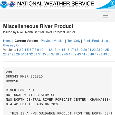
Toggle
naviga
Miscellaneous River Product
Issued by NWS North Central River Forecast Center
Home
|
Current Version
|
Previous Version
|
Text Only
|
Print
|
Product List
|
Glossary On
Versions:
1
2
3
4
5
6
7
8
9
10
11
12
13
14
15
16
17
18
19
20
21
22
23
24
25
26
27
28
29
30
31
32
33
34
35
36
37
38
39
40
41
42
43
44
45
46
47
48
49
50
299

SRUS43 KMSR 061315

RVMMSR

RIVER FORECAST

NATIONAL WEATHER SERVICE

NWS NORTH CENTRAL RIVER FORECAST CENTER; CHANHASSEN MN
814 AM CDT THU AUG 06 2026

: THIS IS A NWS GUIDANCE PRODUCT FROM THE NORTH CENTRA