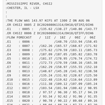
:MISSISSIPPI RIVER, CHSI2

:CHESTER, IL - LSX

:

:

:THE FLOW WAS 143.97 KCFS AT 1300 Z ON AUG 06

.ER CHSI2 0805 Z DC202608061314/DH18/QTIPZ/DIH6

.E1    : 0805 :   /135.62 /138.27 /140.86 /143.77

.ER CHSI2 0806 Z DC202608061314/DH18/QTIFF/DIH6

:FLOW FORECAST    /  12Z  /  18Z  /  00Z  /  06Z

.E1    : 0806 :           /148.70 /153.94 /158.45

.E2    : 0807 :   /162.26 /165.57 /168.67 /171.92

.E3    : 0808 :   /175.62 /179.59 /183.11 /185.73

.E4    : 0809 :   /187.09 /187.05 /185.82 /183.78

.E5    : 0810 :   /181.37 /178.95 /176.74 /174.72

.E6    : 0811 :   /172.73 /170.59 /168.16 /165.38

.E7    : 0812 :   /162.29 /158.97 /155.55 /152.10

.E8    : 0813 :   /148.67 /145.28 /141.92 /138.58

.E9    : 0814 :   /135.24 /131.92 /128.67 /125.50

.E10   : 0815 :   /122.48 /119.62 /116.64 /113.89

.E11   : 0816 :   /111.38 /109.12 /107.09 /105.24

.E12   : 0817 :   /103.54 /101.94 /100.42 / 98.95

.E13   : 0818 :   / 97.57 / 96.30 / 95.17 / 94.19

.E14   : 0819 :   / 93.34 / 92.62 / 91.96 / 91.35

.E15   : 0820 :   / 90.78 / 90.22 / 89.68 / 89.16

.E16   : 0821 :   / 88.66 / 88.18 / 87.72 / 87.29
