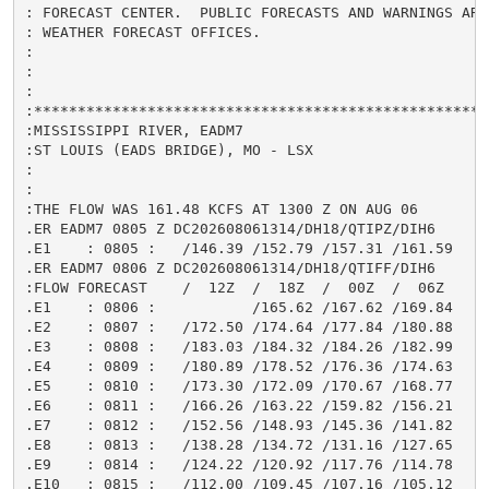
: FORECAST CENTER.  PUBLIC FORECASTS AND WARNINGS ARE
: WEATHER FORECAST OFFICES.

:

:

:

:*****************************************************
:MISSISSIPPI RIVER, EADM7

:ST LOUIS (EADS BRIDGE), MO - LSX

:

:

:THE FLOW WAS 161.48 KCFS AT 1300 Z ON AUG 06

.ER EADM7 0805 Z DC202608061314/DH18/QTIPZ/DIH6

.E1    : 0805 :   /146.39 /152.79 /157.31 /161.59

.ER EADM7 0806 Z DC202608061314/DH18/QTIFF/DIH6

:FLOW FORECAST    /  12Z  /  18Z  /  00Z  /  06Z

.E1    : 0806 :           /165.62 /167.62 /169.84

.E2    : 0807 :   /172.50 /174.64 /177.84 /180.88

.E3    : 0808 :   /183.03 /184.32 /184.26 /182.99

.E4    : 0809 :   /180.89 /178.52 /176.36 /174.63

.E5    : 0810 :   /173.30 /172.09 /170.67 /168.77

.E6    : 0811 :   /166.26 /163.22 /159.82 /156.21

.E7    : 0812 :   /152.56 /148.93 /145.36 /141.82

.E8    : 0813 :   /138.28 /134.72 /131.16 /127.65

.E9    : 0814 :   /124.22 /120.92 /117.76 /114.78

.E10   : 0815 :   /112.00 /109.45 /107.16 /105.12
