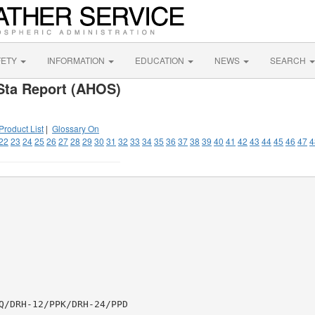
FETY
INFORMATION
EDUCATION
NEWS
SEARCH
Sta Report (AHOS)
Product List
|
Glossary On
22
23
24
25
26
27
28
29
30
31
32
33
34
35
36
37
38
39
40
41
42
43
44
45
46
47
4