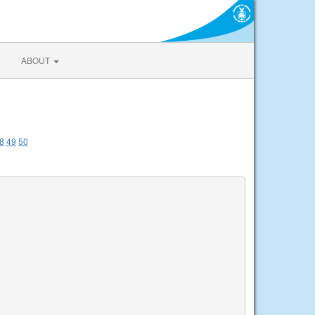
ABOUT
8
49
50