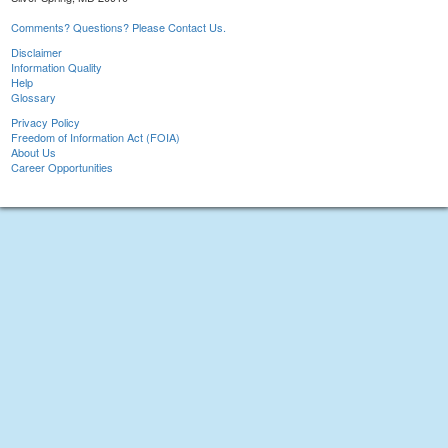
Comments? Questions? Please Contact Us.
Disclaimer
Information Quality
Help
Glossary
Privacy Policy
Freedom of Information Act (FOIA)
About Us
Career Opportunities