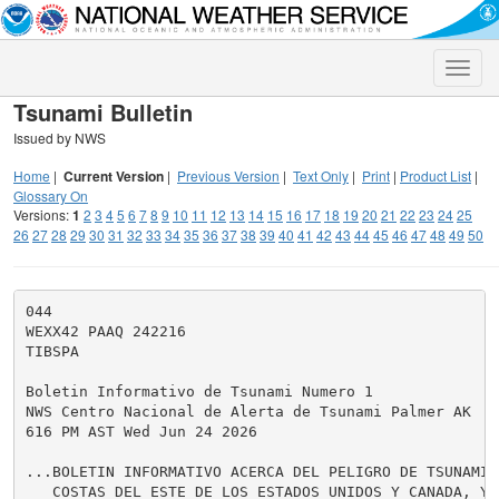
Toggle
naviga
Tsunami Bulletin
Issued by NWS
Home
|
Current Version
|
Previous Version
|
Text Only
|
Print
|
Product List
|
Glossary On
Versions:
1
2
3
4
5
6
7
8
9
10
11
12
13
14
15
16
17
18
19
20
21
22
23
24
25
26
27
28
29
30
31
32
33
34
35
36
37
38
39
40
41
42
43
44
45
46
47
48
49
50
044

WEXX42 PAAQ 242216

TIBSPA

Boletin Informativo de Tsunami Numero 1

NWS Centro Nacional de Alerta de Tsunami Palmer AK

616 PM AST Wed Jun 24 2026

...BOLETIN INFORMATIVO ACERCA DEL PELIGRO DE TSUNAMI P
   COSTAS DEL ESTE DE LOS ESTADOS UNIDOS Y CANADA, Y G