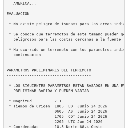
   AMERICA...

EVALUACION

----------

 * No existe peligro de tsunami para las areas indicad
 * Se conoce que terremotos de este tamano pueden gen
   peligrosos para las costas cercanas a la fuente.

 * Ha ocurrido un terremoto con los parametros indicad
   continuacion.

PARAMETROS PRELIMINARES DEL TERREMOTO

-------------------------------------

 * LOS SIGUIENTES PARAMETROS ESTAN BASADOS EN UNA EVAL
   PRELIMINAR RAPIDA Y PUEDEN VARIAR.

 * Magnitud          7.1

 * Tiempo de Origen  1805  EDT Junio 24 2026

                     0605  AST Junio 24 2026

                     1705  CDT Junio 24 2026

                     2205  UTC Jun 24 2026

 * Coordenadas       10.5 Norte 68.4 Oeste
