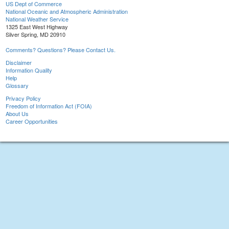
US Dept of Commerce
National Oceanic and Atmospheric Administration
National Weather Service
1325 East West Highway
Silver Spring, MD 20910
Comments? Questions? Please Contact Us.
Disclaimer
Information Quality
Help
Glossary
Privacy Policy
Freedom of Information Act (FOIA)
About Us
Career Opportunities