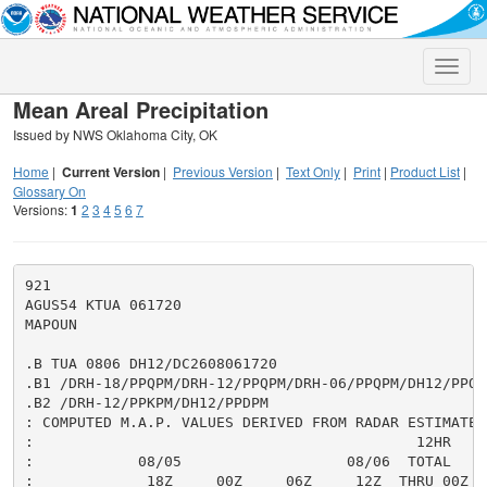
Toggle
naviga
Mean Areal Precipitation
Issued by NWS Oklahoma City, OK
Home
|
Current Version
|
Previous Version
|
Text Only
|
Print
|
Product List
|
Glossary On
Versions:
1
2
3
4
5
6
7
921

AGUS54 KTUA 061720

MAPOUN

.B TUA 0806 DH12/DC2608061720

.B1 /DRH-18/PPQPM/DRH-12/PPQPM/DRH-06/PPQPM/DH12/PPQPM
.B2 /DRH-12/PPKPM/DH12/PPDPM

: COMPUTED M.A.P. VALUES DERIVED FROM RADAR ESTIMATES,
:                                            12HR     
:            08/05                   08/06  TOTAL     
:             18Z     00Z     06Z     12Z  THRU 00Z  T