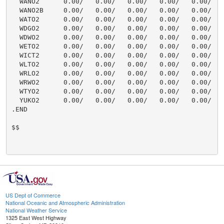
  WANO2      0.00/   0.00/   0.00/   0.00/   0.00/    
  WANO2B     0.00/   0.00/   0.00/   0.00/   0.00/    
  WATO2      0.00/   0.00/   0.00/   0.00/   0.00/    
  WDGO2      0.00/   0.00/   0.00/   0.00/   0.00/    
  WDWO2      0.00/   0.00/   0.00/   0.00/   0.00/    
  WETO2      0.00/   0.00/   0.00/   0.00/   0.00/    
  WICT2      0.00/   0.00/   0.00/   0.00/   0.00/    
  WLTO2      0.00/   0.00/   0.00/   0.00/   0.00/    
  WRLO2      0.00/   0.00/   0.00/   0.00/   0.00/    
  WRWO2      0.00/   0.00/   0.00/   0.00/   0.00/    
  WTYO2      0.00/   0.00/   0.00/   0.00/   0.00/    
  YUKO2      0.00/   0.00/   0.00/   0.00/   0.00/    
.END

$$

US Dept of Commerce
National Oceanic and Atmospheric Administration
National Weather Service
1325 East West Highway