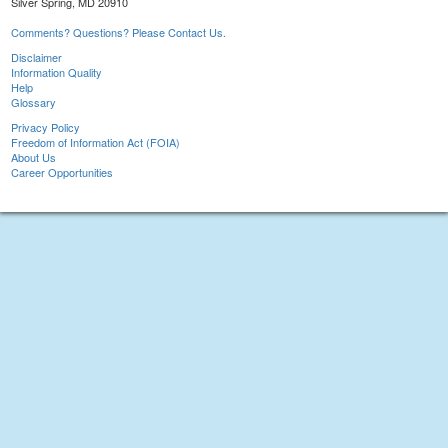
Silver Spring, MD 20910
Comments? Questions? Please Contact Us.
Disclaimer
Information Quality
Help
Glossary
Privacy Policy
Freedom of Information Act (FOIA)
About Us
Career Opportunities