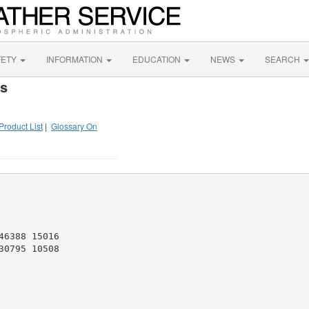
FETY
INFORMATION
EDUCATION
NEWS
SEARCH
rs
Product List
|
Glossary On
6388 15016

0795 10508
