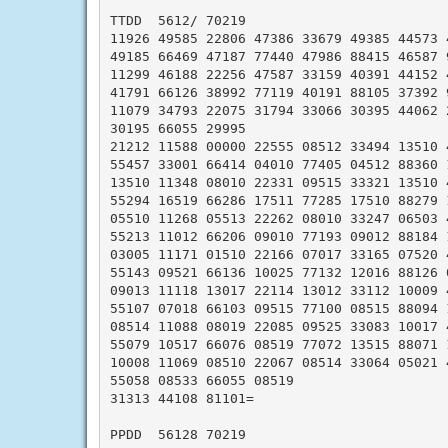
TTDD  5612/ 70219

11926 49585 22806 47386 33679 49385 44573 4
49185 66469 47187 77440 47986 88415 46587 9
11299 46188 22256 47587 33159 40391 44152 4
41791 66126 38992 77119 40191 88105 37392 9
11079 34793 22075 31794 33066 30395 44062 2
30195 66055 29995

21212 11588 00000 22555 08512 33494 13510 4
55457 33001 66414 04010 77405 04512 88360 1
13510 11348 08010 22331 09515 33321 13510 4
55294 16519 66286 17511 77285 17510 88279 1
05510 11268 05513 22262 08010 33247 06503 4
55213 11012 66206 09010 77193 09012 88184 1
03005 11171 01510 22166 07017 33165 07520 4
55143 09521 66136 10025 77132 12016 88126 0
09013 11118 13017 22114 13012 33112 10009 4
55107 07018 66103 09515 77100 08515 88094 1
08514 11088 08019 22085 09525 33083 10017 4
55079 10517 66076 08519 77072 13515 88071 1
10008 11069 08510 22067 08514 33064 05021 4
55058 08533 66055 08519

31313 44108 81101=

PPDD  56128 70219
