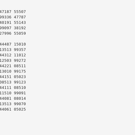
7187 55507

9336 47787

0191 55143

9097 38192

7996 55059

4487 15010

3513 99357

4312 11012

2503 99272

4221 08511

3010 99175

4151 05023

8513 99123

4111 08510

1510 99091

4081 08014

3513 99070

4061 05025
