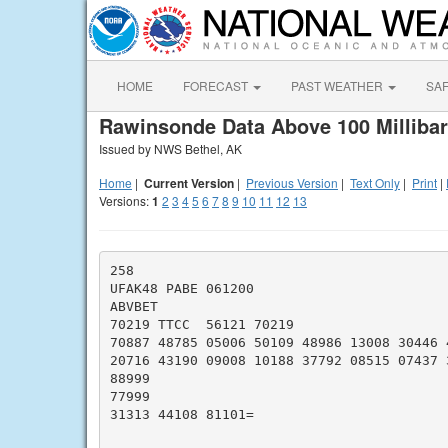
HOME
FORECAST
PAST WEATHER
SA
Rawinsonde Data Above 100 Milliba
Issued by NWS Bethel, AK
Home
|
Current Version
|
Previous Version
|
Text Only
|
Print
|
Versions:
1
2
3
4
5
6
7
8
9
10
11
12
13
258

UFAK48 PABE 061200

ABVBET

70219 TTCC  56121 70219

70887 48785 05006 50109 48986 13008 30446 4
20716 43190 09008 10188 37792 08515 07437 3
88999

77999

31313 44108 81101=
