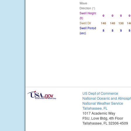
Wave
Direction (°)
Swell Height
0
0
0
0
(ft)
Swell Dir
140
140
130
14
Swell Period
5
5
5
5
(sec)
US Dept of Commerce
National Oceanic and Atmosph
National Weather Service
Tallahassee, FL
1017 Academic Way
FSU, Love Bldg, 4th Floor
Tallahassee, FL 32306-4509