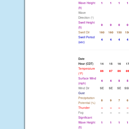
Wave Height
1
1
1
1
(ft)
Wave
Direction (°)
Swell Height
0
0
0
0
(ft)
Swell Dir
160
160
150
15
Swell Period
4
4
4
4
(sec)
Date
Hour (CDT)
14
15
16
1
Temperature
86
87
86
8
(°F)
Surface Wind
4
4
5
5
(mph)
Wind Dir
SE
SE
SE
SS
Gust
Precipitation
8
9
7
6
Potential (%)
Thunder
--
--
--
--
Fog
--
--
--
--
Significant
Wave Height
1
1
1
1
(ft)