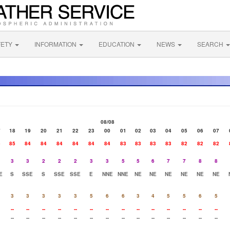
FETY
INFORMATION
EDUCATION
NEWS
SEARCH
08/08
7
18
19
20
21
22
23
00
01
02
03
04
05
06
07
5
85
84
84
84
84
84
84
83
83
83
83
82
82
82
3
3
2
2
2
3
3
5
5
6
7
7
8
8
E
S
SSE
S
SSE
SSE
E
NNE
NNE
NE
NE
NE
NE
NE
NE
3
3
3
3
3
5
6
6
3
4
5
5
6
5
--
--
--
--
--
--
--
--
--
--
--
--
--
--
--
--
--
--
--
--
--
--
--
--
--
--
--
--