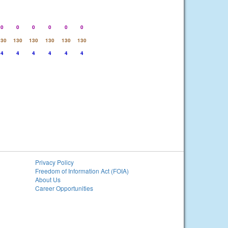
0
0
0
0
0
0
130
130
130
130
130
130
4
4
4
4
4
4
Privacy Policy
Freedom of Information Act (FOIA)
About Us
Career Opportunities