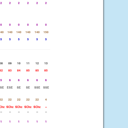
2
2
2
2
2
2
0
0
0
0
0
0
140
140
140
140
140
150
5
5
5
5
5
5
08
09
10
11
12
13
82
83
84
85
85
85
5
6
6
6
6
6
SE
ESE
SE
SE
SSE
SSE
22
22
22
22
22
4
Chc
SChc
SChc
SChc
SChc
--
--
--
--
--
--
--
1
1
1
1
1
1