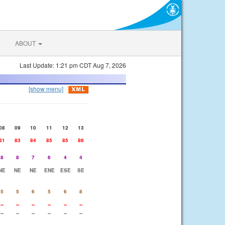
ABOUT
Last Update: 1:21 pm CDT Aug 7, 2026
[show menu]
08
09
10
11
12
13
81
83
84
85
85
86
8
8
7
6
4
4
NE
NE
NE
ENE
ESE
SE
5
5
6
5
6
8
--
--
--
--
--
--
--
--
--
--
--
--