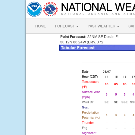
HOME
FORECAST
PAST WEATHER
SA
Point Forecast:
22NM SE Destin FL
30.12N 86.24W (Elev. 0 ft)
Date
08/07
Hour (CDT)
14
15
16
1
Temperature
85
85
86
8
(°F)
Surface Wind
6
5
5
4
(mph)
Wind Dir
SE
SE
SSE
SS
Gust
Precipitation
5
4
3
4
Potential (%)
Thunder
--
--
--
--
Fog
--
--
--
--
Significant