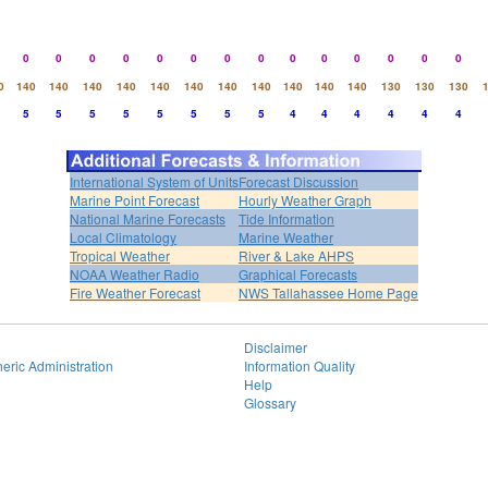
0
0
0
0
0
0
0
0
0
0
0
0
0
0
0
140
140
140
140
140
140
140
140
140
140
140
130
130
130
5
5
5
5
5
5
5
5
4
4
4
4
4
4
International System of Units
Forecast Discussion
Marine Point Forecast
Hourly Weather Graph
National Marine Forecasts
Tide Information
Local Climatology
Marine Weather
Tropical Weather
River & Lake AHPS
NOAA Weather Radio
Graphical Forecasts
Fire Weather Forecast
NWS Tallahassee Home Page
Disclaimer
eric Administration
Information Quality
Help
Glossary