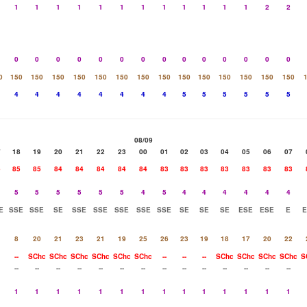
1
1
1
1
1
1
1
1
1
1
1
1
2
2
0
0
0
0
0
0
0
0
0
0
0
0
0
0
0
150
150
150
150
150
150
150
150
150
150
150
150
150
150
4
4
4
4
4
4
4
4
5
5
5
5
5
5
08/09
7
18
19
20
21
22
23
00
01
02
03
04
05
06
07
6
85
85
84
84
84
84
84
83
83
83
83
83
83
83
5
5
5
5
5
5
4
5
4
4
4
4
4
4
E
SSE
SSE
SE
SSE
SSE
SSE
SSE
SSE
SE
SE
SE
ESE
ESE
E
E
8
20
21
23
21
19
25
26
23
19
18
17
20
22
--
SChc
SChc
SChc
SChc
SChc
SChc
--
--
--
SChc
SChc
SChc
SChc
S
--
--
--
--
--
--
--
--
--
--
--
--
--
--
1
1
1
1
1
1
1
1
1
1
1
1
1
1