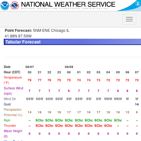
Toggle
naviga
Point Forecast:
5NM ENE Chicago IL
41.88N 87.59W
Date
08/07
08/08
Hour (CDT)
20
21
22
23
00
01
02
03
04
05
06
07
Temperature
79
77
76
75
75
74
74
73
72
72
72
72
(°F)
Surface Wind
7
7
7
7
6
7
7
7
7
8
8
8
(mph)
Wind Dir
SSW
SSW
SSW
SSW
SW
SSW
SW
SW
WSW
WSW
W
W
Gust
14
Precipitation
14
18
19
18
17
17
16
17
16
16
12
8
Potential (%)
Rain
--
SChc
SChc
SChc
SChc
SChc
SChc
SChc
SChc
SChc
--
--
Thunder
--
SChc
SChc
SChc
SChc
SChc
SChc
SChc
SChc
--
--
--
Wave Height
0
0
0
0
0
0
0
0
0
0
0
0
(ft)