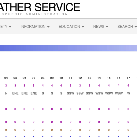
FETY
INFORMATION
EDUCATION
NEWS
SEARCH
04
05
06
07
08
09
10
11
12
13
14
15
16
17
3
3
3
3
4
4
4
3
3
3
4
4
4
4
N
ENE
ENE
ENE
S
S
S
SSW
SSW
SSW
WSW
WSW
WSW
W
0
0
0
0
0
0
0
0
0
0
0
0
0
0
0
0
0
0
0
0
0
0
0
0
0
0
0
0
0
0
0
0
0
0
0
0
0
0
0
0
0
0