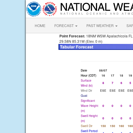
HOME
FORECAST
PAST WEATHER
SA
Point Forecast:
18NM WSW Apalachicola FL
29.58N 85.31W (Elev. 0 m)
Date
08/07
Hour (CDT)
16
17
18
19
Surface
8
7
6
5
Wind (kt)
Wind Dir
ESE
ESE
ESE
ES
Gust
Significant
Wave Height
0
0
0
0
(m)
Swell Height
0
0
0
0
(m)
Swell Dir
150
150
160
160
Swell Period