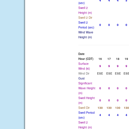
4
4
4
5
(sec)
Swell 2
Height (m)
Swell 2 Dir
Swell 2
0
0
0
0
Period (sec)
Wind Wave
Height (m)
Date
Hour (CDT)
16
17
18
19
Surface
9
9
9
9
Wind (kt)
Wind Dir
ESE
ESE
ESE
ES
Gust
Significant
Wave Height
0
0
0
0
(m)
Swell Height
0
0
0
0
(m)
Swell Dir
130
130
130
130
Swell Period
4
4
4
4
(sec)
Swell 2
Height (m)