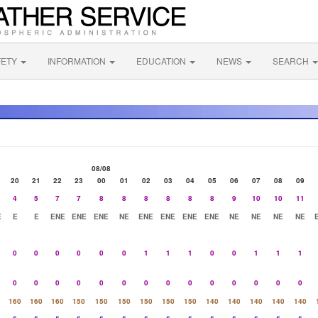
FETY
INFORMATION
EDUCATION
NEWS
SEARCH
08/08
20
21
22
23
00
01
02
03
04
05
06
07
08
09
4
5
7
7
8
8
8
8
8
8
9
10
10
11
E
E
E
ENE
ENE
ENE
NE
ENE
ENE
ENE
ENE
NE
NE
NE
NE
0
0
0
0
0
0
1
1
1
0
0
1
1
1
0
0
0
0
0
0
0
0
0
0
0
0
0
0
160
160
160
150
150
150
150
150
150
140
140
140
140
140