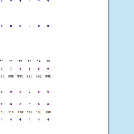
5
4
4
4
4
4
0
0
0
0
0
0
10
11
12
13
14
15
7
7
8
8
8
9
SSE
SSE
SSE
SSE
SSE
SSE
0
0
0
0
0
0
0
0
0
0
0
0
110
110
110
110
130
130
4
4
4
4
4
4