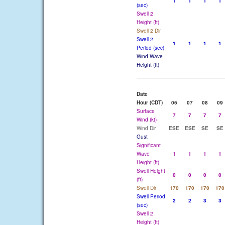
1
1
1
1
(sec)
Swell 2
Height (ft)
Swell 2 Dir
Swell 2
1
1
1
1
Period (sec)
Wind Wave
Height (ft)
Date
Hour (CDT)
06
07
08
09
Surface
7
7
7
7
Wind (kt)
Wind Dir
ESE
ESE
SE
SE
Gust
Significant
Wave
1
1
1
1
Height (ft)
Swell Height
0
0
0
0
(ft)
Swell Dir
170
170
170
170
Swell Period
2
2
3
3
(sec)
Swell 2
Height (ft)