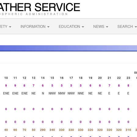
FETY
INFORMATION
EDUCATION
NEWS
SEARCH
0
10
11
12
13
14
15
16
17
18
19
20
21
22
23
9
9
8
7
6
5
5
5
5
6
6
7
8
8
E
ENE
ENE
ENE
NE
N
NNW
NNW
NNW
NNE
NE
NE
E
E
E
0
0
0
0
0
0
0
0
0
0
0
0
0
0
0
0
0
0
0
0
0
0
0
0
0
0
0
0
40
60
70
50
290
340
330
330
330
320
320
320
320
310