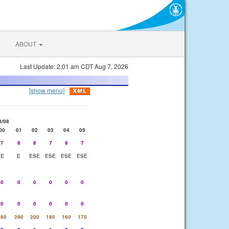
ABOUT
Last Update: 2:01 am CDT Aug 7, 2026
[show menu]
8/08
00
01
02
03
04
05
7
8
8
7
8
7
E
E
ESE
ESE
ESE
ESE
0
0
0
0
0
0
0
0
0
0
0
0
280
290
200
180
160
170