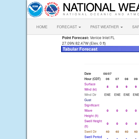
HOME
FORECAST
PAST WEATHER
SA
Point Forecast:
Venice Inlet FL
27.09N 82.47W (Elev. 0 ft)
Date
08/07
Hour (CDT)
06
07
08
09
Surface
8
8
9
9
Wind (kt)
Wind Dir
ENE
ENE
ENE
EN
Gust
Significant
Wave
0
0
0
0
Height (ft)
Swell Height
0
0
0
0
(ft)
Swell Dir
40
40
40
40
Swell Period